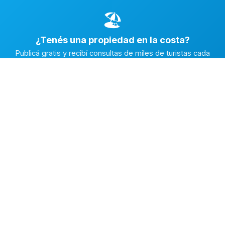
🏖️
¿Tenés una propiedad en la costa?
Publicá gratis y recibí consultas de miles de turistas cada
temporada.
Publicar mi propiedad →
Alquiler en la Costa
El marketplace de alquileres temporarios más completo de
la Costa Atlántica Argentina.
✅
Fichas con fotos reales
🔒
Contacto directo y seguro
⭐
Reputación verificada