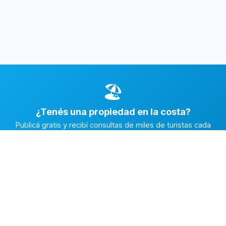
🏖️
¿Tenés una propiedad en la costa?
Publicá gratis y recibí consultas de miles de turistas cada
temporada.
Publicar mi propiedad →
Alquiler en la Costa