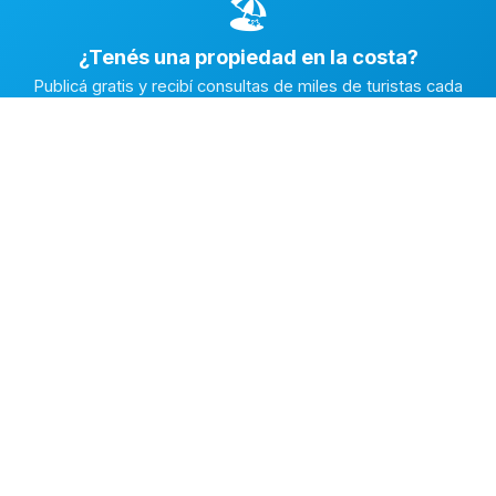
🏖️
¿Tenés una propiedad en la costa?
Publicá gratis y recibí consultas de miles de turistas cada
temporada.
Publicar mi propiedad →
Alquiler en la Costa
El marketplace de alquileres temporarios más completo de
la Costa Atlántica Argentina.
✅
Fichas con fotos reales
🔒
Contacto directo y seguro
⭐
Reputación verificada