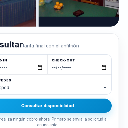
sultar
tarifa final con el anfitrión
-IN
CHECK-OUT
PEDES
Consultar disponibilidad
realiza ningún cobro ahora. Primero se envía la solicitud al
anunciante.