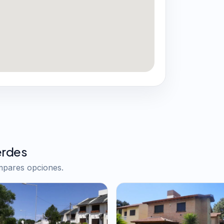
erdes
ompares opciones.