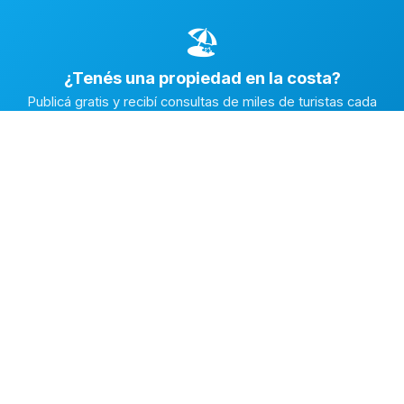
🏖️
¿Tenés una propiedad en la costa?
Publicá gratis y recibí consultas de miles de turistas cada
temporada.
Publicar mi propiedad →
Alquiler en la Costa
El marketplace de alquileres temporarios más completo de
la Costa Atlántica Argentina.
✅
Fichas con fotos reales
🔒
Contacto directo y seguro
⭐
Reputación verificada