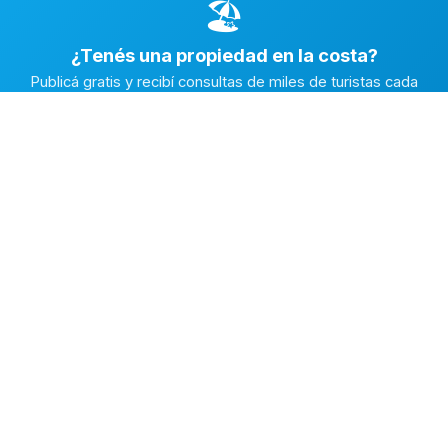
🏖️
¿Tenés una propiedad en la costa?
Publicá gratis y recibí consultas de miles de turistas cada
temporada.
Publicar mi propiedad →
Alquiler en la Costa
El marketplace de alquileres temporarios más completo de
la Costa Atlántica Argentina.
✅
Fichas con fotos reales
🔒
Contacto directo y seguro
⭐
Reputación verificada