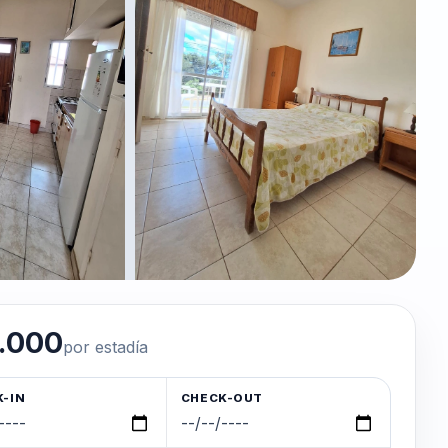
.000
por estadía
-IN
CHECK-OUT