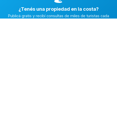
¿Tenés una propiedad en la costa?
Publicá gratis y recibí consultas de miles de turistas cada
temporada.
Publicar mi propiedad →
Alquiler en la Costa
El marketplace de alquileres temporarios más completo de
la Costa Atlántica Argentina.
✅
Fichas con fotos reales
🔒
Contacto directo y seguro
⭐
Reputación verificada