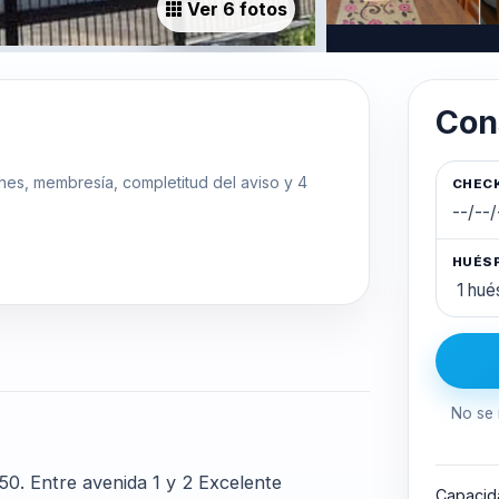
Ver 6 fotos
Con
ones, membresía, completitud del aviso y 4
CHECK
HUÉS
No se 
0. Entre avenida 1 y 2 Excelente
Capacid