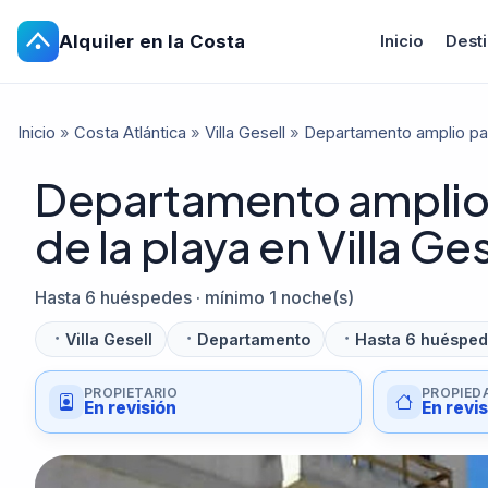
Alquiler en la Costa
Inicio
Dest
Inicio
»
Costa Atlántica
»
Villa Gesell
»
Departamento amplio para
Departamento amplio 
de la playa en Villa Ges
Hasta 6 huéspedes · mínimo 1 noche(s)
Villa Gesell
Departamento
Hasta 6 huéspe
PROPIETARIO
PROPIED
En revisión
En revi