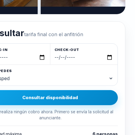
sultar
tarifa final con el anfitrión
-IN
CHECK-OUT
PEDES
Consultar disponibilidad
realiza ningún cobro ahora. Primero se envía la solicitud al
anunciante.
ad máxima
6 personas