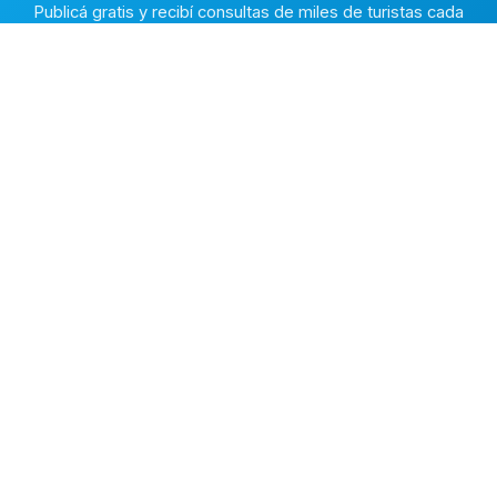
Publicá gratis y recibí consultas de miles de turistas cada
temporada.
Publicar mi propiedad →
Alquiler en la Costa
El marketplace de alquileres temporarios más completo de
la Costa Atlántica Argentina.
✅
Fichas con fotos reales
🔒
Contacto directo y seguro
⭐
Reputación verificada
EXPLORAR
🔍 Buscar alojamientos