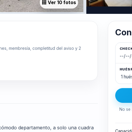
Ver 10 fotos
Con
ones, membresía, completitud del aviso y 2
CHECK
HUÉS
No se 
 cómodo departamento, a solo una cuadra
Capacid