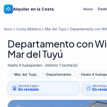
Alquiler en la Costa
Inicio
Dest
Inicio
»
Costa Atlántica
»
Mar del Tuyú
»
Departamento con WiFi
Departamento con WiF
Mar del Tuyú
Hasta 4 huéspedes · mínimo 1 noche(s)
Mar del Tuyú
Departamento
Hasta 4 huésp
PROPIETARIO
PROPIED
En revisión
En revi