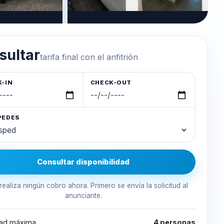
sultar
tarifa final con el anfitrión
-IN
CHECK-OUT
PEDES
Consultar disponibilidad
realiza ningún cobro ahora. Primero se envía la solicitud al
anunciante.
ad máxima
4 personas