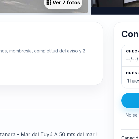
Ver 7 fotos
Con
ones, membresía, completitud del aviso y 2
CHECK
HUÉS
No se 
tanera - Mar del Tuyú A 50 mts del mar !
Capacid