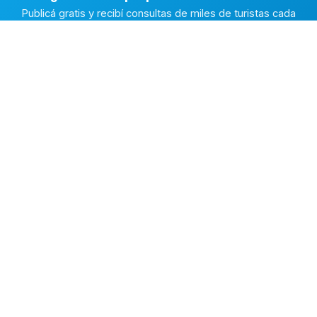
Publicá gratis y recibí consultas de miles de turistas cada
temporada.
Publicar mi propiedad →
Alquiler en la Costa
El marketplace de alquileres temporarios más completo de
la Costa Atlántica Argentina.
✅
Fichas con fotos reales
🔒
Contacto directo y seguro
⭐
Reputación verificada
EXPLORAR
🔍 Buscar alojamientos