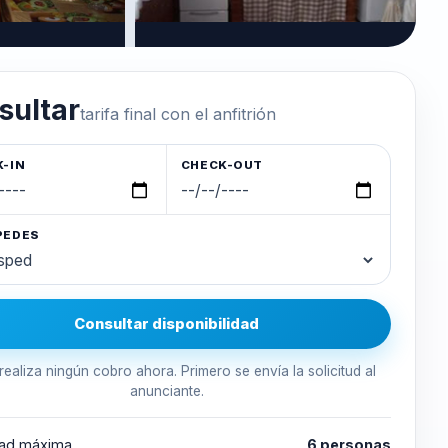
sultar
tarifa final con el anfitrión
-IN
CHECK-OUT
PEDES
Consultar disponibilidad
realiza ningún cobro ahora. Primero se envía la solicitud al
anunciante.
ad máxima
6 personas