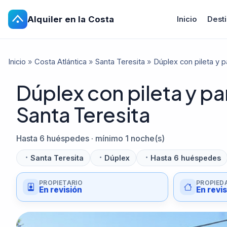
Alquiler en la Costa
Inicio
Dest
Inicio
»
Costa Atlántica
»
Santa Teresita
»
Dúplex con pileta y p
Dúplex con pileta y par
Santa Teresita
Hasta 6 huéspedes · mínimo 1 noche(s)
Santa Teresita
Dúplex
Hasta 6 huéspedes
PROPIETARIO
PROPIED
En revisión
En revi