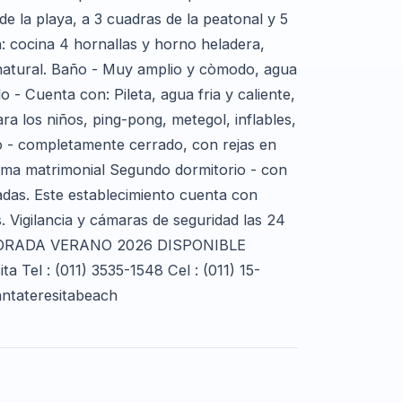
e la playa, a 3 cuadras de la peatonal y 5
n: cocina 4 hornallas y horno heladera,
as natural. Baño - Muy amplio y còmodo, agua
do - Cuenta con: Pileta, agua fria y caliente,
ara los niños, ping-pong, metegol, inflables,
 - completamente cerrado, con rejas en
cama matrimonial Segundo dormitorio - con
das. Este establecimiento cuenta con
s. Vigilancia y cámaras de seguridad las 24
TEMPORADA VERANO 2026 DISPONIBLE
Tel : (011) 3535-1548 Cel : (011) 15-
antateresitabeach