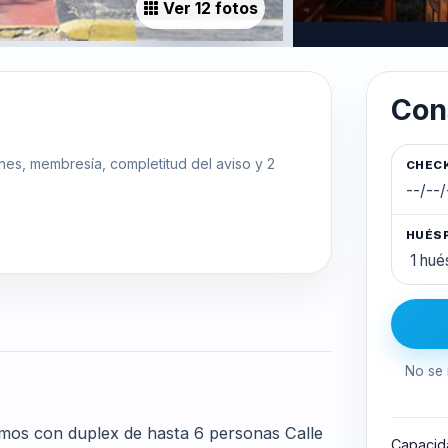
Ver 12 fotos
Con
ones, membresía, completitud del aviso y 2
CHECK
HUÉS
No se 
amos con duplex de hasta 6 personas Calle
Capacid