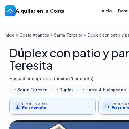
Alquiler en la Costa
Inicio
Dest
Inicio
»
Costa Atlántica
»
Santa Teresita
»
Dúplex con patio y pa
Dúplex con patio y parr
Teresita
Hasta 4 huéspedes · mínimo 1 noche(s)
Santa Teresita
Dúplex
Hasta 4 huéspedes
PROPIETARIO
PROPIED
En revisión
En revi