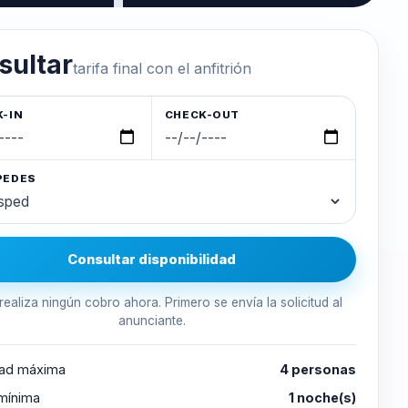
sultar
tarifa final con el anfitrión
-IN
CHECK-OUT
PEDES
Consultar disponibilidad
realiza ningún cobro ahora. Primero se envía la solicitud al
anunciante.
ad máxima
4 personas
 mínima
1 noche(s)