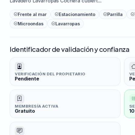
Lavadero Lavarropas Cochera cubiert...
Frente al mar
Estacionamiento
Parrilla
Microondas
Lavarropas
Identificador de validación y confianza
VERIFICACIÓN DEL PROPIETARIO
VE
Pendiente
Pe
MEMBRESÍA ACTIVA
SE
Gratuito
10