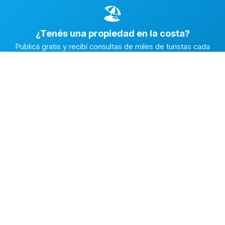
🏖️
¿Tenés una propiedad en la costa?
Publicá gratis y recibí consultas de miles de turistas cada
temporada.
Publicar mi propiedad →
Alquiler en la Costa
El marketplace de alquileres temporarios más completo de
la Costa Atlántica Argentina.
✅
Fichas con fotos reales
🔒
Contacto directo y seguro
⭐
Reputación verificada