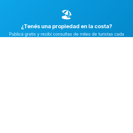
🏖️
¿Tenés una propiedad en la costa?
Publicá gratis y recibí consultas de miles de turistas cada
temporada.
Publicar mi propiedad →
Alquiler en la Costa
El marketplace de alquileres temporarios más completo de
la Costa Atlántica Argentina.
✅
Fichas con fotos reales
🔒
Contacto directo y seguro
⭐
Reputación verificada