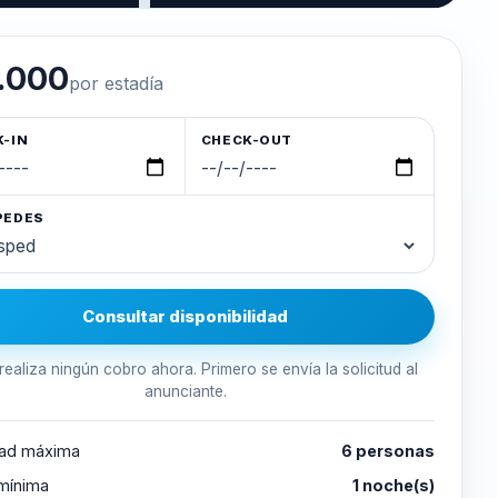
.000
por estadía
-IN
CHECK-OUT
PEDES
Consultar disponibilidad
realiza ningún cobro ahora. Primero se envía la solicitud al
anunciante.
ad máxima
6 personas
 mínima
1 noche(s)