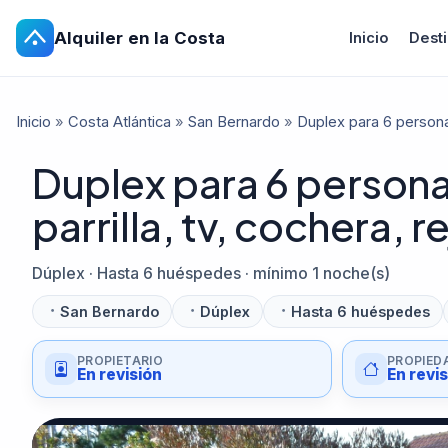
Alquiler en la Costa
Inicio
Dest
Inicio
»
Costa Atlántica
»
San Bernardo
»
Duplex para 6 personas,
Duplex para 6 personas
parrilla, tv, cochera, 
Dúplex · Hasta 6 huéspedes · mínimo 1 noche(s)
San Bernardo
Dúplex
Hasta 6 huéspedes
PROPIETARIO
PROPIED
En revisión
En revi