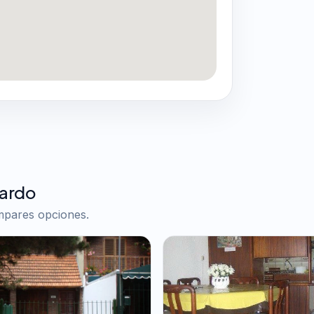
nardo
ompares opciones.