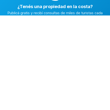
¿Tenés una propiedad en la costa?
Publicá gratis y recibí consultas de miles de turistas cada
temporada.
Publicar mi propiedad →
Alquiler en la Costa
El marketplace de alquileres temporarios más completo de
la Costa Atlántica Argentina.
✅
Fichas con fotos reales
🔒
Contacto directo y seguro
⭐
Reputación verificada
EXPLORAR