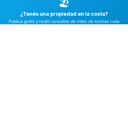
🏖️
¿Tenés una propiedad en la costa?
Publicá gratis y recibí consultas de miles de turistas cada
temporada.
Publicar mi propiedad →
Alquiler en la Costa
El marketplace de alquileres temporarios más completo de
la Costa Atlántica Argentina.
✅
Fichas con fotos reales
🔒
Contacto directo y seguro
⭐
Reputación verificada