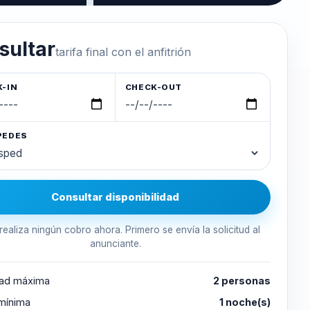
sultar
tarifa final con el anfitrión
-IN
CHECK-OUT
PEDES
Consultar disponibilidad
realiza ningún cobro ahora. Primero se envía la solicitud al
anunciante.
ad máxima
2 personas
 mínima
1 noche(s)