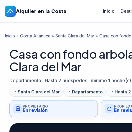
Alquiler en la Costa
Inicio
Dest
Inicio
»
Costa Atlántica
»
Santa Clara del Mar
»
Casa con fondo 
Casa con fondo arbola
Clara del Mar
Departamento · Hasta 2 huéspedes · mínimo 1 noche(s)
Santa Clara del Mar
Departamento
Hasta 2
PROPIETARIO
PROPIED
En revisión
En revi