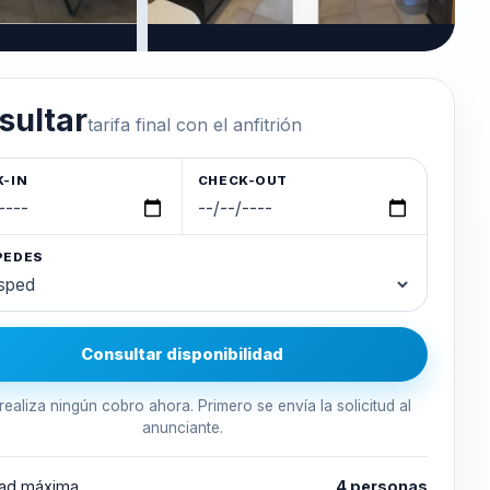
sultar
tarifa final con el anfitrión
-IN
CHECK-OUT
PEDES
Consultar disponibilidad
realiza ningún cobro ahora. Primero se envía la solicitud al
anunciante.
ad máxima
4 personas