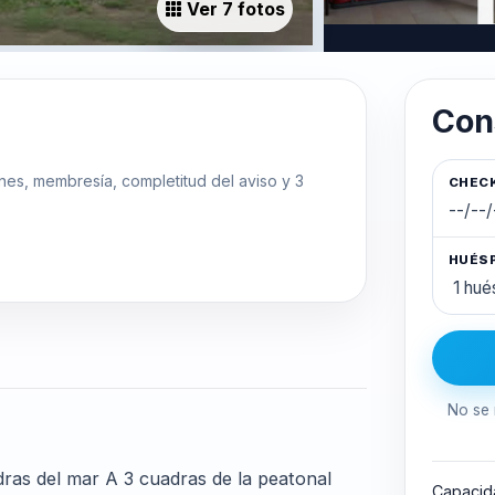
Ver 7 fotos
Con
ones, membresía, completitud del aviso y 3
CHECK
HUÉS
No se 
ras del mar A 3 cuadras de la peatonal
Capacid