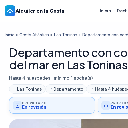
Alquiler en la Costa
Inicio
Dest
Inicio
»
Costa Atlántica
»
Las Toninas
»
Departamento con coche
Departamento con coch
del mar en Las Toninas
Hasta 4 huéspedes · mínimo 1 noche(s)
Las Toninas
Departamento
Hasta 4 huéspe
PROPIETARIO
PROPIED
En revisión
En revi