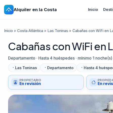
Alquiler en la Costa
Inicio
Dest
Inicio
»
Costa Atlántica
»
Las Toninas
»
Cabañas con WiFi en L
Cabañas con WiFi en L
Departamento · Hasta 4 huéspedes · mínimo 1 noche(s)
Las Toninas
Departamento
Hasta 4 huéspe
PROPIETARIO
PROPIED
En revisión
En revi