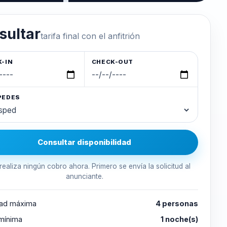
sultar
tarifa final con el anfitrión
-IN
CHECK-OUT
PEDES
Consultar disponibilidad
realiza ningún cobro ahora. Primero se envía la solicitud al
anunciante.
ad máxima
4 personas
 mínima
1 noche(s)