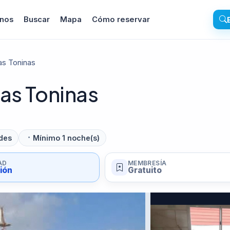
inos
Buscar
Mapa
Cómo reservar
as Toninas
as Toninas
des
Mínimo 1 noche(s)
AD
MEMBRESÍA
sión
Gratuito