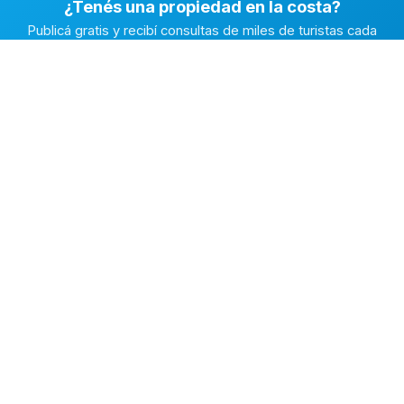
¿Tenés una propiedad en la costa?
Publicá gratis y recibí consultas de miles de turistas cada
temporada.
Publicar mi propiedad →
Alquiler en la Costa
El marketplace de alquileres temporarios más completo de
la Costa Atlántica Argentina.
✅
Fichas con fotos reales
🔒
Contacto directo y seguro
⭐
Reputación verificada
EXPLORAR