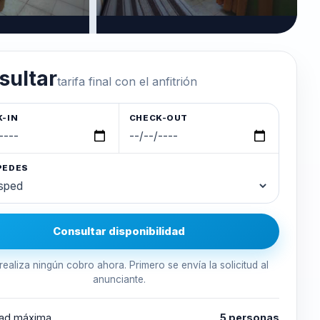
sultar
tarifa final con el anfitrión
-IN
CHECK-OUT
PEDES
Consultar disponibilidad
realiza ningún cobro ahora. Primero se envía la solicitud al
anunciante.
ad máxima
5 personas