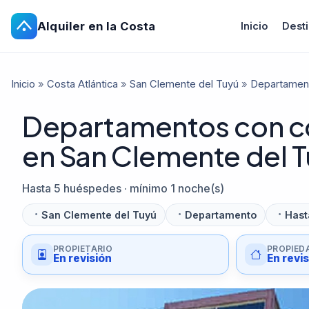
Alquiler en la Costa
Inicio
Dest
Inicio
»
Costa Atlántica
»
San Clemente del Tuyú
»
Departamento
Departamentos con coc
en San Clemente del 
Hasta 5 huéspedes · mínimo 1 noche(s)
San Clemente del Tuyú
Departamento
Hast
PROPIETARIO
PROPIED
En revisión
En revi