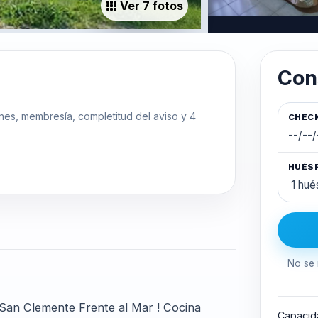
Ver 7 fotos
Con
ones, membresía, completitud del aviso y 4
CHECK
HUÉS
No se 
San Clemente Frente al Mar ! Cocina
Capacid