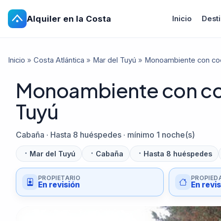
Alquiler en la Costa
Inicio
Dest
Inicio
»
Costa Atlántica
»
Mar del Tuyú
»
Monoambiente con coch
Monoambiente con coch
Tuyú
Cabaña · Hasta 8 huéspedes · mínimo 1 noche(s)
Mar del Tuyú
Cabaña
Hasta 8 huéspedes
PROPIETARIO
PROPIED
En revisión
En revi