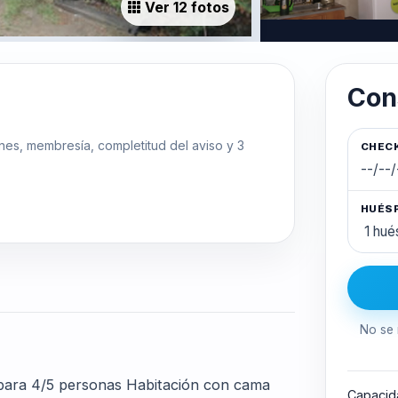
Ver 12 fotos
Con
ones, membresía, completitud del aviso y 3
CHECK
HUÉS
No se 
 para 4/5 personas Habitación con cama
Capacid