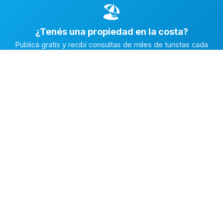
🏖️
¿Tenés una propiedad en la costa?
Publicá gratis y recibí consultas de miles de turistas cada
temporada.
Publicar mi propiedad →
Alquiler en la Costa
El marketplace de alquileres temporarios más completo de
la Costa Atlántica Argentina.
✅
Fichas con fotos reales
🔒
Contacto directo y seguro
⭐
Reputación verificada