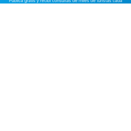
Publicá gratis y recibí consultas de miles de turistas cada
temporada.
Publicar mi propiedad →
Alquiler en la Costa
El marketplace de alquileres temporarios más completo de
la Costa Atlántica Argentina.
✅
Fichas con fotos reales
🔒
Contacto directo y seguro
⭐
Reputación verificada
EXPLORAR
🔍 Buscar alojamientos